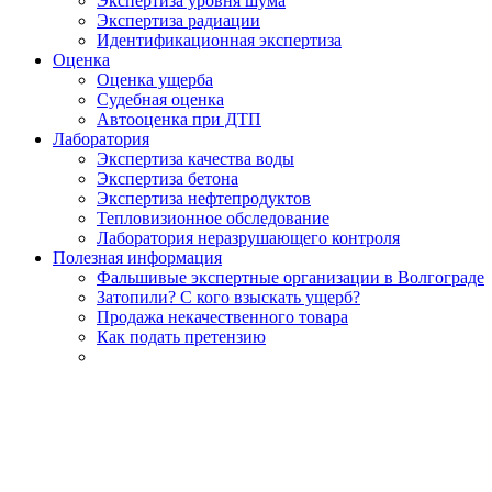
Экспертиза уровня шума
Экспертиза радиации
Идентификационная экспертиза
Оценка
Оценка ущерба
Судебная оценка
Автооценка при ДТП
Лаборатория
Экспертиза качества воды
Экспертиза бетона
Экспертиза нефтепродуктов
Тепловизионное обследование
Лаборатория неразрушающего контроля
Полезная информация
Фальшивые экспертные организации в Волгограде
Затопили? С кого взыскать ущерб?
Продажа некачественного товара
Как подать претензию