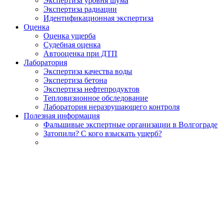
Экспертиза уровня шума
Экспертиза радиации
Идентификационная экспертиза
Оценка
Оценка ущерба
Судебная оценка
Автооценка при ДТП
Лаборатория
Экспертиза качества воды
Экспертиза бетона
Экспертиза нефтепродуктов
Тепловизионное обследование
Лаборатория неразрушающего контроля
Полезная информация
Фальшивые экспертные организации в Волгограде
Затопили? С кого взыскать ущерб?