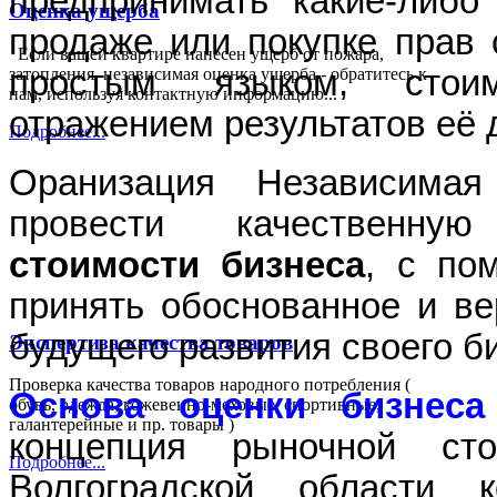
предпринимать какие-либо
Оценка ущерба
продаже или покупке прав 
Если вашей квартире нанесен ущерб от пожара,
простым языком, стоим
затопления, независимая оценка ущерба - обратитесь к
нам, используя контактную информацию...
отражением результатов её 
Подробнее...
Оранизация Независимая
провести качественн
стоимости бизнеса
, с по
принять обоснованное и ве
будущего развития своего б
Экспертиза качества товаров
Проверка качества товаров народного потребления (
Основа оценки бизнеса
обувь, одежда, кожевенно-меховые, спортивные,
галантерейные и пр. товары )
концепция рыночной ст
Подробнее...
Волгоградской области к